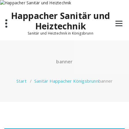
Zum
Inhalt
Happacher Sanitär und
springen
Heiztechnik
Sanitär und Heiztechnik in Königsbrunn
banner
Start
/
Sanitär Happacher Königsbrunn
banner